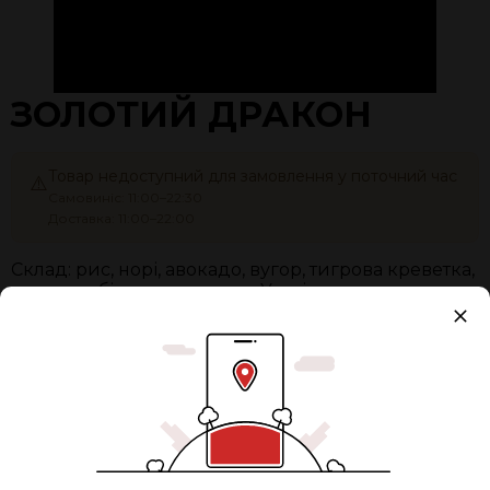
ЗОЛОТИЙ ДРАКОН
Товар недоступний для замовлення у поточний час
⚠️
Самовиніс: 11:00–22:30
Доставка: 11:00–22:00
Склад: рис, норі, авокадо, вугор, тигрова креветка,
тамаго, тобіко, кунжут, соус Унагі
Вага:
270 г
Упаковка
+ 15,00 грн.
Разом:
460 ₴
0
ЗАМОВИТИ ЗАЗДАЛЕГІДЬ