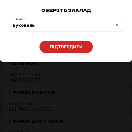
ОБЕРІТЬ ЗАКЛАД
Заклад
Буковель
АДРЕСА:
Буковель, c.Поляниця,
Івано-Франківська область,
ПІДТВЕРДИТИ
Участок Вишні 309
ТЕЛЕФОН:
066 370 15 44
068 896 51 33
ГРАФІК РОБОТИ:
щоденно
від 08:00 до 23:00
ГРАФІК ДОСТАВКИ: