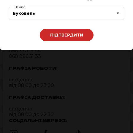
АДРЕСА:
Заклад
Буковель
Буковель, c.Поляниця,
Івано-Франківська область,
Участок Вишні 309
ПІДТВЕРДИТИ
ТЕЛЕФОН:
066 370 15 44
068 896 51 33
ГРАФІК РОБОТИ:
щоденно
від 08:00 до 23:00
ГРАФІК ДОСТАВКИ:
щоденно
від 08:00 до 22:30
СОЦІАЛЬНІ МЕРЕЖІ: