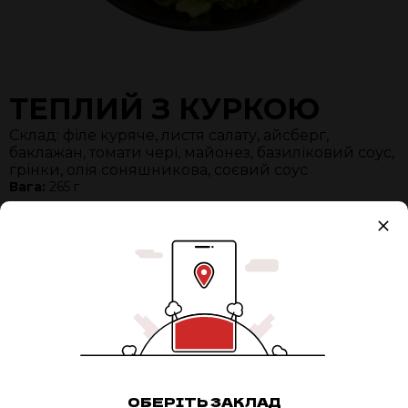
ТЕПЛИЙ З КУРКОЮ
Склад: філе куряче, листя салату, айсберг,
баклажан, томати чері, майонез, базиліковий соус,
грінки, олія соняшникова, соєвий соус
Вага:
265 г
Упаковка
+ 13,00 грн.
Разом:
275 ₴
0
ДОДАТИ В КОШИК
ОБЕРІТЬ ЗАКЛАД