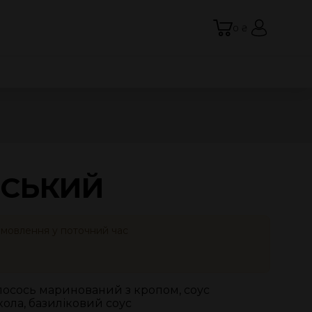
0 ₴
СЬКИЙ
амовлення у поточний час
лосось маринований з кропом, соус
кола, базиліковий соус