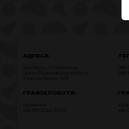
АДРЕСА:
ТЕ
Буковель, c.Поляниця,
066 
Івано-Франківська область,
068 
Участок Вишні 309
ГРАФІК РОБОТИ:
ГР
щоденно
щод
від 08:00 до 23:00
від 