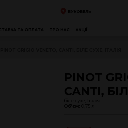
БУКОВЕЛЬ
ТАВКА ТА ОПЛАТА
ПРО НАС
АКЦІЇ
PINOT GRIGIO VENETO, CANTI, БІЛЕ СУХЕ, ІТАЛІЯ
PINOT GRI
CANTI, БІ
біле сухе, Італія
Об'єм:
0,75 л