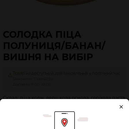
СОЛОДКА ПІЦА
ПОЛУНИЦЯ/БАНАН/
ВИШНЯ НА ВИБІР
Товар недоступний для замовлення у поточний час
⚠️
Самовиніс: 11:00–22:30
Доставка: 11:00–22:00
Склад: піца корж, вершкова основа, горіхова паста,
полуниця/банан/вишня на вибір, рікота, цукрова
пудра, базилік
Розмір:
Ø
21 см
195,00₴