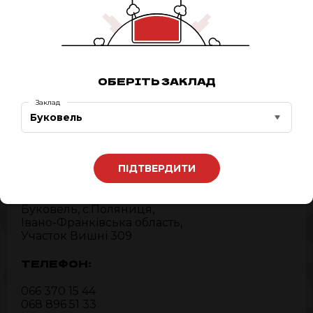
Додати сирний бортик
(недоступно)
Упаковка
+ 10 грн.
Разом:
205 ₴
0
ЗАМОВИТИ ЗАЗДАЛЕГІДЬ
ОБЕРІТЬ ЗАКЛАД
Заклад
Буковель
ПІДТВЕРДИТИ
АДРЕСА:
Буковель, c.Поляниця,
Івано-Франківська область,
Участок Вишні 309
ТЕЛЕФОН:
066 370 15 44
068 896 51 33