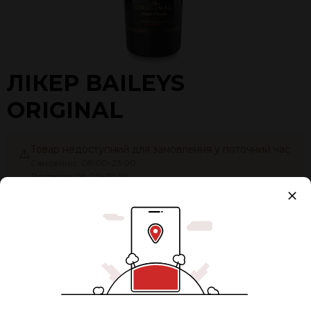
ЛІКЕР BAILEYS
ORIGINAL
Товар недоступний для замовлення у поточний час
⚠️
Самовиніс: 08:00–23:00
Доставка: 08:00–22:30
Об'єм:
1 л
Разом:
2400 ₴
0
ЗАМОВИТИ ЗАЗДАЛЕГІДЬ