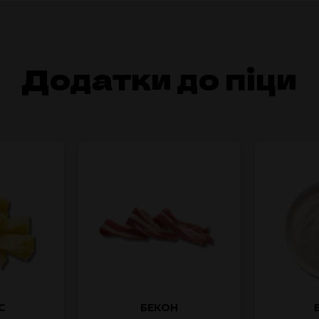
Додатки до піци
С
БЕКОН