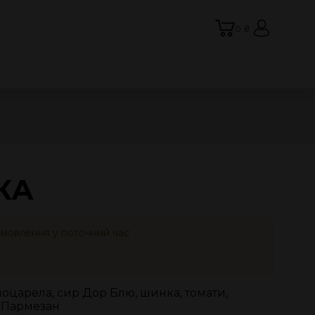
0 ₴
КА
амовлення у поточний час
моцарела, сир Дор Блю, шинка, томати,
, Пармезан