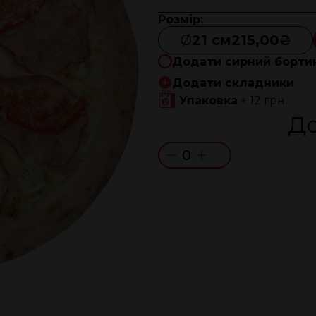
Розмір:
Ø
21 см
215,00₴
Додати сирний борти
Додати складники
Упаковка
+ 12 грн.
До
0