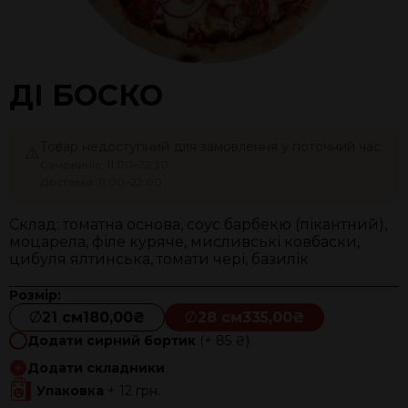
ДІ БОСКО
Товар недоступний для замовлення у поточний час
⚠️
Самовиніс: 11:00–22:30
Доставка: 11:00–22:00
Склад: томатна основа, соус барбекю (пікантний),
моцарела, філе куряче, мисливські ковбаски,
цибуля ялтинська, томати чері, базилік
Розмір:
Ø
21 см
180,00₴
Ø
28 см
335,00₴
Додати сирний бортик
(+ 85 ₴)
Додати складники
Упаковка
+ 12 грн.