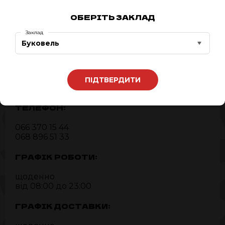
ОБЕРІТЬ ЗАКЛАД
Заклад
Буковель
АДРЕСА:
Буковель, c.Поляниця,
Івано-Франківська область,
ПІДТВЕРДИТИ
Участок Вишні 309
ТЕЛЕФОН:
066 370 15 44
068 896 51 33
ГРАФІК РОБОТИ:
щоденно
від 08:00 до 23:00
ГРАФІК ДОСТАВКИ: