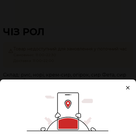
ЧІЗ РОЛ
Товар недоступний для замовлення у поточний час
⚠️
Самовиніс: 11:00–22:30
Доставка: 11:00–22:00
Склад: рис, норі, крем-сир, огірок, сир Фета, сир
тостовий
Вага:
240 г
Упаковка
+ 15,00 грн.
Разом:
245 ₴
0
ЗАМОВИТИ ЗАЗДАЛЕГІДЬ