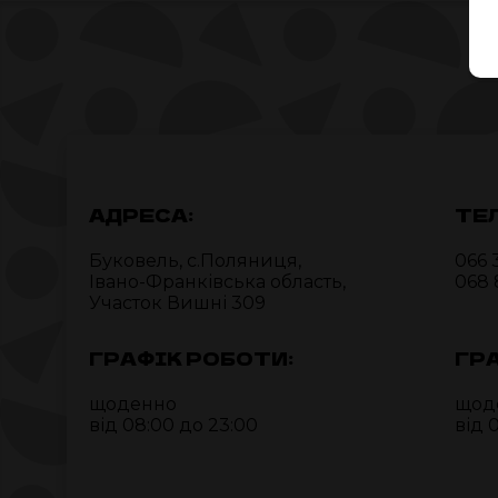
АДРЕСА:
ТЕ
Буковель, c.Поляниця,
066 
Івано-Франківська область,
068 
Участок Вишні 309
ГРАФІК РОБОТИ:
ГР
щоденно
щод
від 08:00 до 23:00
від 